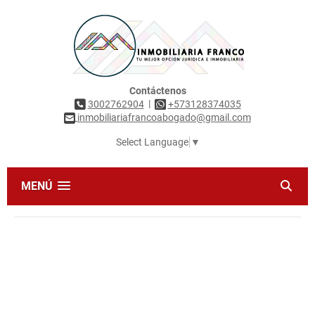
Contáctenos
|
3002762904
+573128374035
inmobiliariafrancoabogado@gmail.com
Select Language
▼
MENÚ