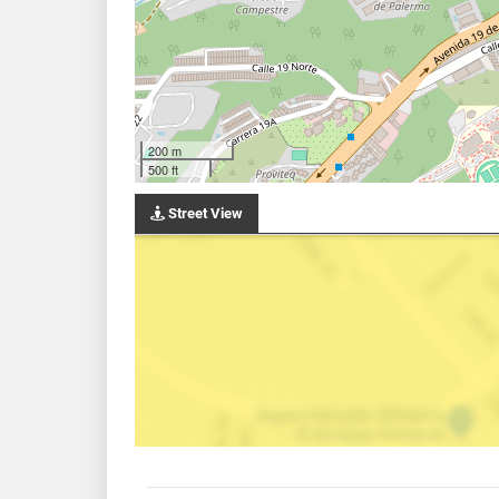
200 m
500 ft
Street View