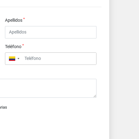
*
Apellidos
*
Teléfono
▼
arias