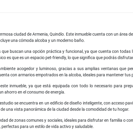
hermosa ciudad de Armenia, Quindío. Este inmueble cuenta con un área d
 incluye una cómoda alcoba y un moderno baño.
los que buscan una opción práctica y funcional, ya que cuenta con toda
ico es que es un espacio pet-friendly, lo que significa que podrás disfrut
 ambiente acogedor y luminoso, gracias a sus amplias ventanas que per
nta con armarios empotrados en la alcoba, ideales para mantener tus p
e este inmueble, ya que está equipada con todo lo necesario para pre
un ahorro en el consumo de energía.
aestudio se encuentra en un edificio de diseño inteligente, con acceso p
r de una vista panorámica de la ciudad desde la comodidad de tu hogar.
dad de zonas comunes y sociales, ideales para disfrutar en familia o co
 perfectas para un estilo de vida activo y saludable.