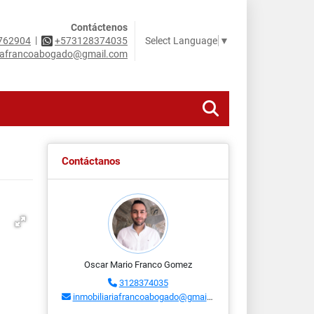
Contáctenos
|
Select Language
▼
762904
+573128374035
riafrancoabogado@gmail.com
Contáctanos
Oscar Mario Franco Gomez
3128374035
inmobiliariafrancoabogado@gmail.com