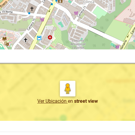
Ver Ubicación
en
street view