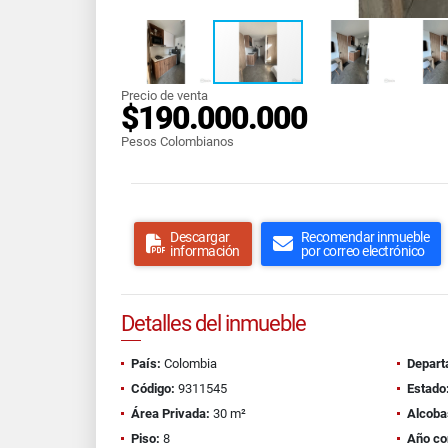
Precio de venta
$190.000.000
Pesos Colombianos
Descargar
Recomendar inmueble
información
por correo electrónico
Detalles del inmueble
País:
Colombia
Depart
Código:
9311545
Estado
Área Privada:
30 m²
Alcoba
Piso:
8
Año co