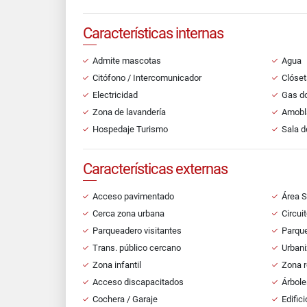
Características internas
Admite mascotas
Agua
Citófono / Intercomunicador
Clóset
Electricidad
Gas do
Zona de lavandería
Amobl
Hospedaje Turismo
Sala d
Características externas
Acceso pavimentado
Área S
Cerca zona urbana
Circui
Parqueadero visitantes
Parqu
Trans. público cercano
Urbani
Zona infantil
Zona r
Acceso discapacitados
Árbole
Cochera / Garaje
Edifici