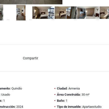
Compartir
amento:
Quindío
Ciudad:
Armenia
:
Usado
Área Construida:
30 m²
s:
1
Baño:
1
nstrucción:
2024
Tipo de inmueble:
Apartaestudio