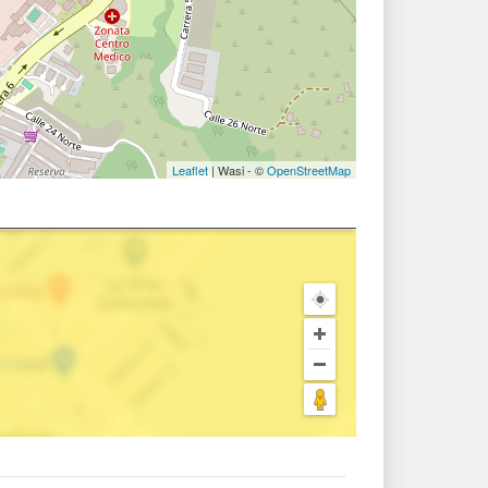
Leaflet
| Wasi - ©
OpenStreetMap