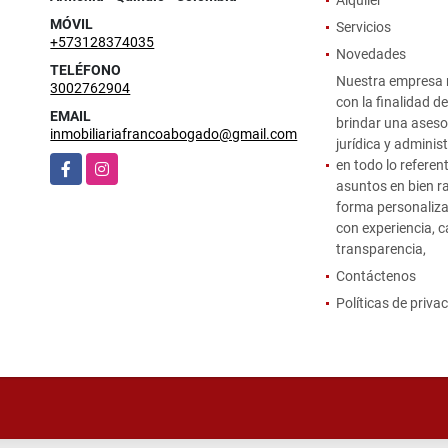
MÓVIL
Servicios
+573128374035
Novedades
TELÉFONO
Nuestra empresa 
3002762904
con la finalidad de
EMAIL
brindar una aseso
inmobiliariafrancoabogado@gmail.com
jurídica y adminis
Facebook
Instagram
en todo lo referen
asuntos en bien ra
forma personaliz
con experiencia, c
transparencia,
Contáctenos
Políticas de priva