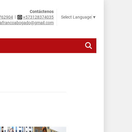
Contáctenos
|
Select Language
▼
762904
+573128374035
riafrancoabogado@gmail.com