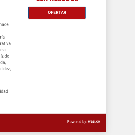
OFERTAR
nace
ría
trativa
te a
íz de
ada,
alidez,
cidad
wasi.co
Powered by: