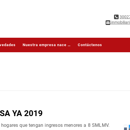
3002
inmobilia
vedades
Nuestra empresa nace con la finalidad de brindar una asesoría jurídica y administrativa en todo lo referente a asuntos en bien raíz de forma personalizada, con experiencia, calidez, transparencia,
Contáctenos
SA YA 2019
a hogares que tengan ingresos menores a 8 SMLMV.