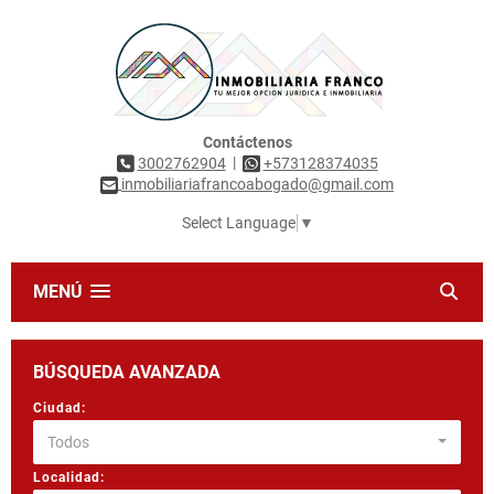
Contáctenos
|
3002762904
+573128374035
inmobiliariafrancoabogado@gmail.com
Select Language
▼
MENÚ
BÚSQUEDA AVANZADA
Ciudad:
Todos
Localidad: