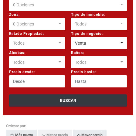
0 Opciones
Zona:
Tipo de inmueble:
0 Opciones
Todos
Estado Propiedad:
Tipo de negocio:
Todos
Venta
Alcobas:
Baños:
Todos
Todos
Precio desde:
Precio hasta:
BUSCAR
Ordenar por:
Más nuevo
Menor precio
Mayor precio