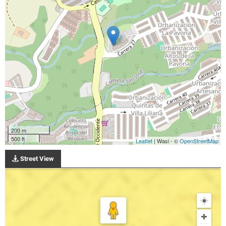
200 m
500 ft
Leaflet
| Wasi - ©
OpenStreetMap
Street View