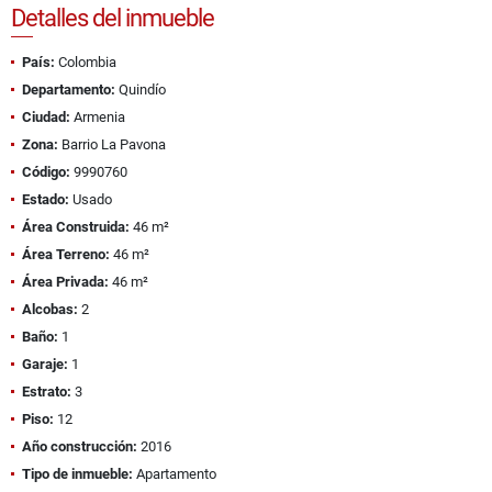
Detalles del inmueble
País:
Colombia
Departamento:
Quindío
Ciudad:
Armenia
Zona:
Barrio La Pavona
Código:
9990760
Estado:
Usado
Área Construida:
46 m²
Área Terreno:
46 m²
Área Privada:
46 m²
Alcobas:
2
Baño:
1
Garaje:
1
Estrato:
3
Piso:
12
Año construcción:
2016
Tipo de inmueble:
Apartamento