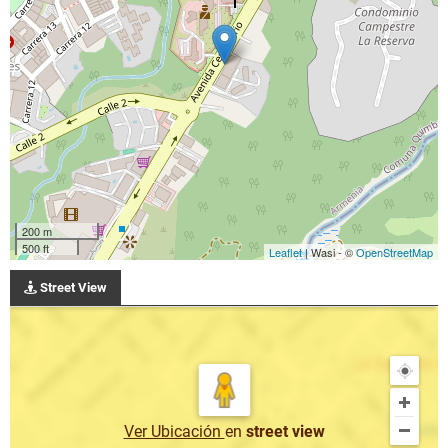
200 m
500 ft
Leaflet
| Wasi - ©
OpenStreetMap
Street View
Ver Ubicación
en
street view