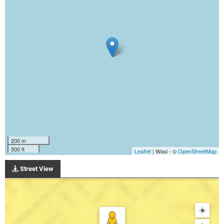
200 m
500 ft
Leaflet
| Wasi - ©
OpenStreetMap
Street View