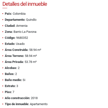
Detalles del inmueble
País:
Colombia
Departamento:
Quindío
Ciudad:
Armenia
Zona:
Barrio La Pavona
Código:
9680352
Estado:
Usado
Área Construida:
58.94 m²
Área Terreno:
58.94 m²
Área Privada:
53.78 m²
Alcobas:
2
Baños:
2
Baño medio:
Si
Estrato:
3
Piso:
7
Año construcción:
2018
Tipo de inmueble:
Apartamento