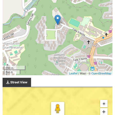
200 m
500 ft
Leaflet
| Wasi - ©
OpenStreetMap
Street View