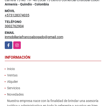
Carrera 15 No. 19 - 40 Local 15 Centro Comercial Cristóbal Colón
Armenia - Quindío - Colombia
MÓVIL
+573128374035
TELÉFONO
3002762904
EMAIL
inmobiliariafrancoabogado@gmail.com
Facebook
Instagram
INFORMACIÓN
Inicio
Ventas
Alquiler
Servicios
Novedades
Nuestra empresa nace con la finalidad de brindar una asesoría
jurídica y administrativa en todo lo referente a asuntos en bien