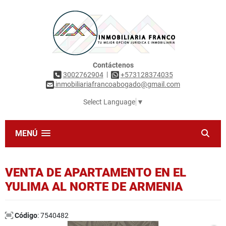
Contáctenos
|
3002762904
+573128374035
inmobiliariafrancoabogado@gmail.com
Select Language
▼
MENÚ
VENTA DE APARTAMENTO EN EL
YULIMA AL NORTE DE ARMENIA
Código
: 7540482