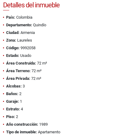
Detalles del inmueble
País:
Colombia
Departamento:
Quindío
Ciudad:
Armenia
Zona:
Laureles
Código:
9992058
Estado:
Usado
Área Construida:
72 m²
Área Terreno:
72 m²
Área Privada:
72 m²
Alcobas:
3
Baños:
2
Garaje:
1
Estrato:
4
Piso:
2
Año construcción:
1989
Tipo de inmueble:
Apartamento