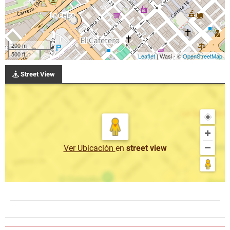
200 m
500 ft
Leaflet
| Wasi - ©
OpenStreetMap
Street View
Ver Ubicación
en
street view