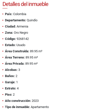
Detalles del inmueble
País:
Colombia
Departamento:
Quindío
Ciudad:
Armenia
Zona:
Oro Negro
Código:
9268142
Estado:
Usado
Área Construida:
89.95 m²
Área Terreno:
89.95 m²
Área Privada:
89.95 m²
Alcobas:
3
Baños:
2
Garaje:
1
Estrato:
4
Piso:
2
Año construcción:
2023
Tipo de inmueble:
Apartamento