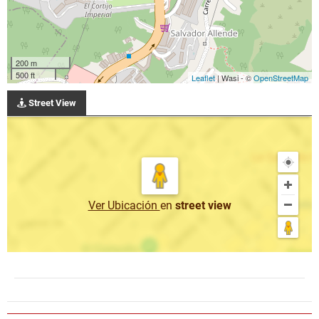
200 m
500 ft
Leaflet
| Wasi - ©
OpenStreetMap
Street View
Ver Ubicación
en
street view