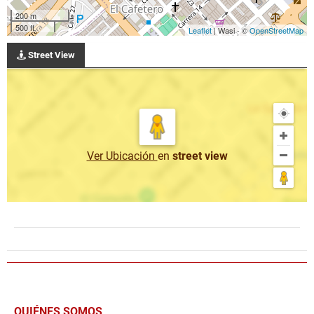
200 m
500 ft
Leaflet
| Wasi - ©
OpenStreetMap
Street View
Ver Ubicación
en
street view
QUIÉNES SOMOS