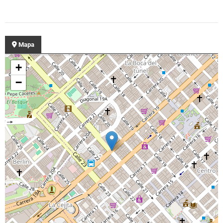
Mapa
+
−