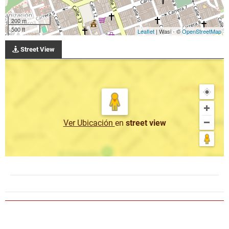
200 m
500 ft
Leaflet
| Wasi - ©
OpenStreetMap
Street View
Ver Ubicación
en
street view