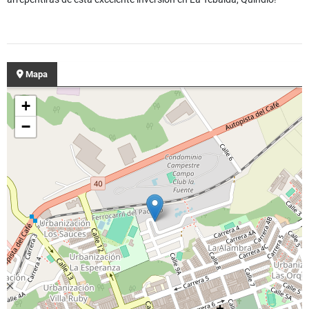
Mapa
+
−