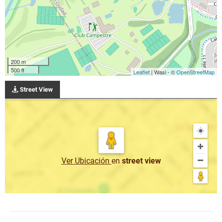
200 m
500 ft
Leaflet
| Wasi - ©
OpenStreetMap
Street View
Ver Ubicación
en
street view