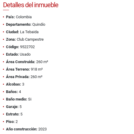
Detalles del inmueble
País:
Colombia
Departamento:
Quindío
Ciudad:
La Tebaida
Zona:
Club Campestre
Código:
9522702
Estado:
Usado
Área Construida:
260 m²
Área Terreno:
918 m²
Área Privada:
260 m²
Alcobas:
3
Baños:
4
Baño medio:
Si
Garaje:
5
Estrato:
5
Piso:
2
Año construcción:
2023