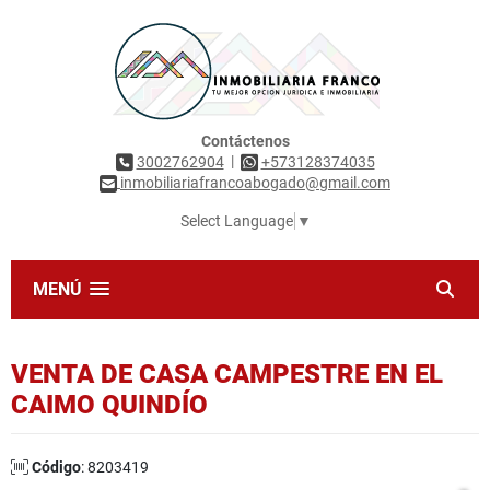
Contáctenos
|
3002762904
+573128374035
inmobiliariafrancoabogado@gmail.com
Select Language
▼
MENÚ
VENTA DE CASA CAMPESTRE EN EL
CAIMO QUINDÍO
Código
: 8203419