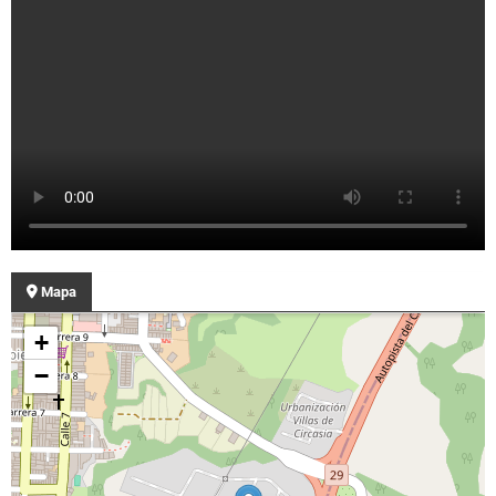
Mapa
+
−