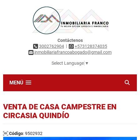
Contáctenos
|
3002762904
+573128374035
inmobiliariafrancoabogado@gmail.com
Select Language
▼
MENÚ
VENTA DE CASA CAMPESTRE EN
CIRCASIA QUINDÍO
Código
: 9502932