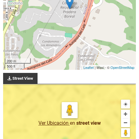
200 m
500 ft
Leaflet
| Wasi - ©
OpenStreetMap
Street View
Ver Ubicación
en
street view