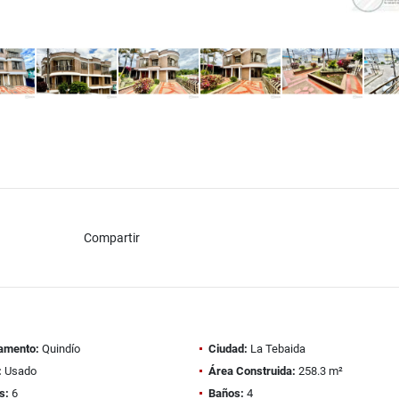
Compartir
amento:
Quindío
Ciudad:
La Tebaida
:
Usado
Área Construida:
258.3 m²
s:
6
Baños:
4