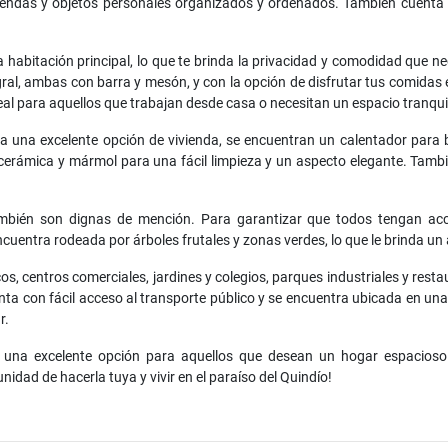
rendas y objetos personales organizados y ordenados. También cuenta c
 habitación principal, lo que te brinda la privacidad y comodidad que ne
ral, ambas con barra y mesón, y con la opción de disfrutar tus comidas en
eal para aquellos que trabajan desde casa o necesitan un espacio tranqui
sa una excelente opción de vivienda, se encuentran un calentador para b
e cerámica y mármol para una fácil limpieza y un aspecto elegante. Tam
ambién son dignas de mención. Para garantizar que todos tengan acc
entra rodeada por árboles frutales y zonas verdes, lo que le brinda un 
, centros comerciales, jardines y colegios, parques industriales y resta
ta con fácil acceso al transporte público y se encuentra ubicada en una 
r.
es una excelente opción para aquellos que desean un hogar espacio
idad de hacerla tuya y vivir en el paraíso del Quindío!