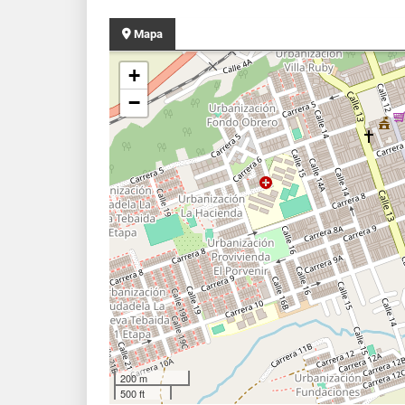
Mapa
+
−
200 m
500 ft