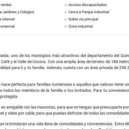
 verdes
Acceso discapacitados
a Jardines y Colegios
Cerca a Parque industrial
e internet
Sobre vía principal
comercial
Zona industrial
ida, uno de los municipios más atractivos del departamento del Quind
l Café y el Valle de Cocora. Con una amplia área de terreno de 188 me
didad para ti y tu familia. Además, cuenta con un área privada de 258.
la hace perfecta para familias numerosas o aquellos que valoran tener u
 todos los miembros de la familia o tus invitados. Para tu convenienc
protegida.
asa es amigable con las mascotas, para que no tengas que preocuparte por
ternet y video por cable, para que puedas disfrutar de todas las comodidad
s que te brindarán una vida llena de comodidades y conveniencias. Entre 