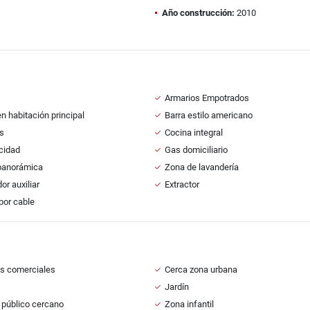
Año construcción:
2010
Armarios Empotrados
n habitación principal
Barra estilo americano
s
Cocina integral
icidad
Gas domiciliario
panorámica
Zona de lavandería
r auxiliar
Extractor
por cable
s comerciales
Cerca zona urbana
Jardín
 público cercano
Zona infantil