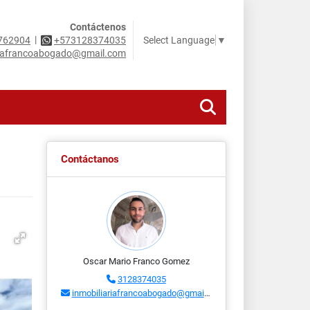
Contáctenos
|
Select Language
▼
762904
+573128374035
riafrancoabogado@gmail.com
Contáctanos
Oscar Mario Franco Gomez
3128374035
inmobiliariafrancoabogado@gmail.com