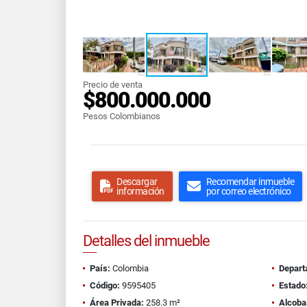
Precio de venta
$800.000.000
Pesos Colombianos
Descargar
Recomendar inmueble
información
por correo electrónico
Detalles del inmueble
País:
Colombia
Depart
Código:
9595405
Estado
Área Privada:
258.3 m²
Alcoba