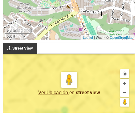
200 m
500 ft
Leaflet
| Wasi - ©
OpenStreetMap
Street View
Ver Ubicación
en
street view