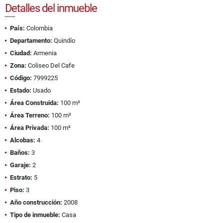
Detalles del inmueble
País:
Colombia
Departamento:
Quindío
Ciudad:
Armenia
Zona:
Coliseo Del Cafe
Código:
7999225
Estado:
Usado
Área Construida:
100 m²
Área Terreno:
100 m²
Área Privada:
100 m²
Alcobas:
4
Baños:
3
Garaje:
2
Estrato:
5
Piso:
3
Año construcción:
2008
Tipo de inmueble:
Casa