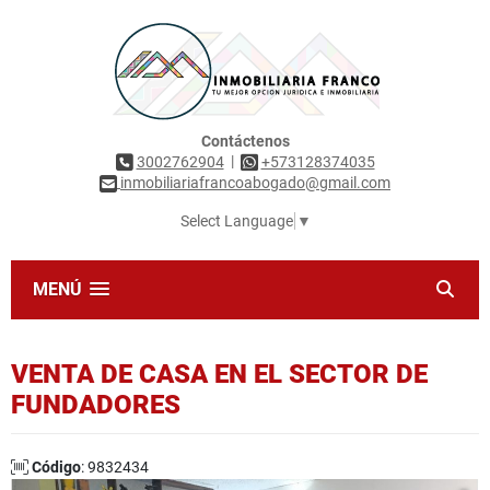
Contáctenos
|
3002762904
+573128374035
inmobiliariafrancoabogado@gmail.com
Select Language
▼
MENÚ
VENTA DE CASA EN EL SECTOR DE
FUNDADORES
Código
: 9832434