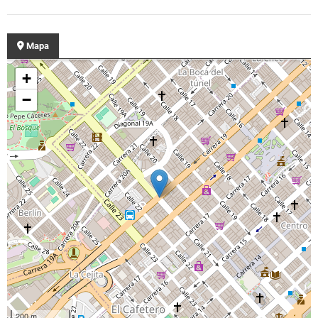
Mapa
+
−
200 m