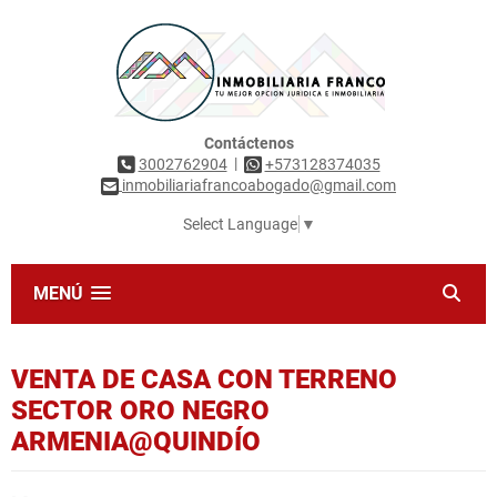
Contáctenos
|
3002762904
+573128374035
inmobiliariafrancoabogado@gmail.com
Select Language
▼
MENÚ
VENTA DE CASA CON TERRENO
SECTOR ORO NEGRO
ARMENIA@QUINDÍO