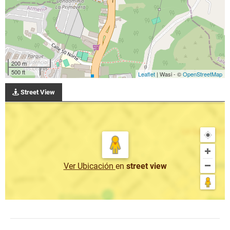
200 m
500 ft
Leaflet
| Wasi - ©
OpenStreetMap
Street View
Ver Ubicación
en
street view