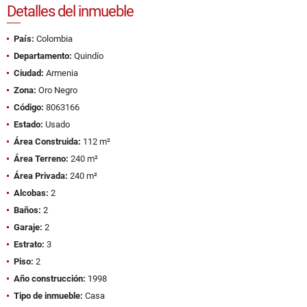
Detalles del inmueble
País:
Colombia
Departamento:
Quindío
Ciudad:
Armenia
Zona:
Oro Negro
Código:
8063166
Estado:
Usado
Área Construida:
112 m²
Área Terreno:
240 m²
Área Privada:
240 m²
Alcobas:
2
Baños:
2
Garaje:
2
Estrato:
3
Piso:
2
Año construcción:
1998
Tipo de inmueble:
Casa