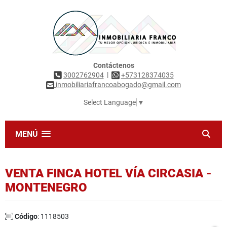
Contáctenos
|
3002762904
+573128374035
inmobiliariafrancoabogado@gmail.com
Select Language
▼
MENÚ
VENTA FINCA HOTEL VÍA CIRCASIA -
MONTENEGRO
Código
: 1118503