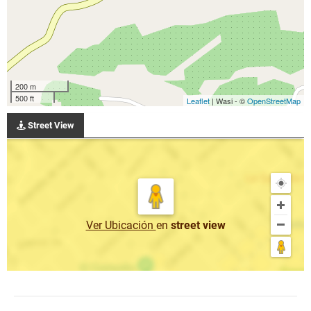
200 m
500 ft
Leaflet
| Wasi - ©
OpenStreetMap
Street View
Ver Ubicación
en
street view