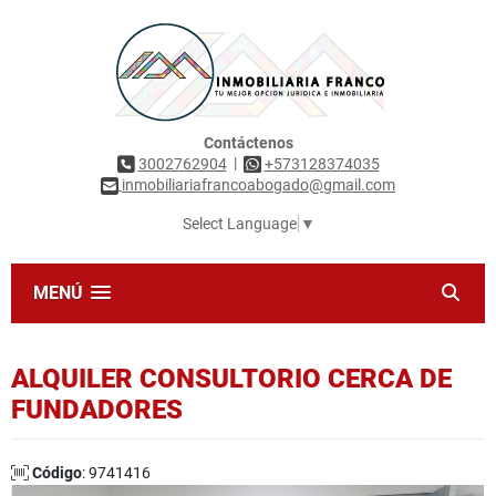
Contáctenos
|
3002762904
+573128374035
inmobiliariafrancoabogado@gmail.com
Select Language
▼
MENÚ
ALQUILER CONSULTORIO CERCA DE
FUNDADORES
Código
: 9741416