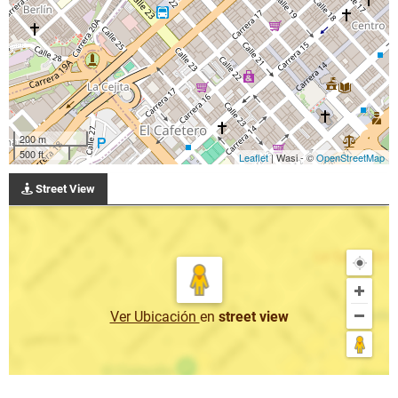
200 m
500 ft
Leaflet
| Wasi - ©
OpenStreetMap
Street View
Ver Ubicación
en
street view