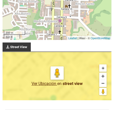
200 m
500 ft
Leaflet
| Wasi - ©
OpenStreetMap
Street View
Ver Ubicación
en
street view