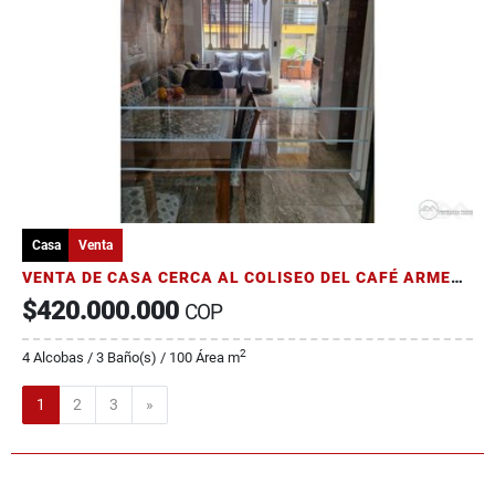
Casa
Venta
VENTA DE CASA CERCA AL COLISEO DEL CAFÉ ARMENIA QUINDÍO EN CONDOMINIO
$420.000.000
COP
2
4 Alcobas / 3 Baño(s) / 100 Área m
Siguiente
1
2
3
»