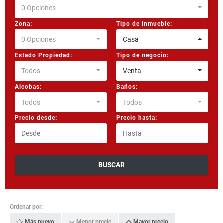
0 Opciones
Zona:
Tipo de inmueble:
0 Opciones
Casa
Estado Propiedad:
Tipo de negocio:
Todos
Venta
Alcobas:
Baños:
Todos
Todos
Precio desde:
Precio hasta:
BUSCAR
Ordenar por:
Más nuevo
Menor precio
Mayor precio