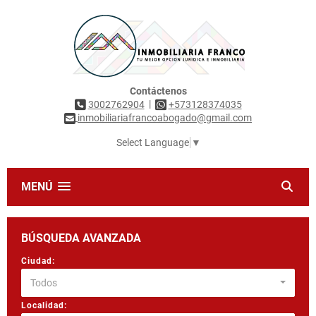
Contáctenos
|
3002762904
+573128374035
inmobiliariafrancoabogado@gmail.com
Select Language
▼
MENÚ
BÚSQUEDA AVANZADA
Ciudad:
Todos
Localidad: