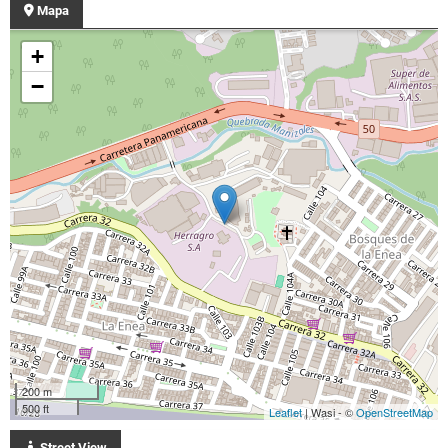
Mapa
+
−
200 m
500 ft
Leaflet
| Wasi - ©
OpenStreetMap
Street View