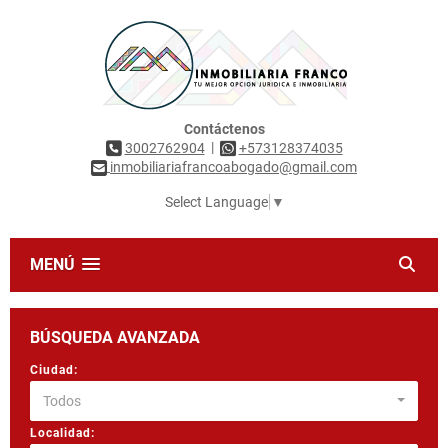
Contáctenos
|
3002762904
+573128374035
inmobiliariafrancoabogado@gmail.com
Select Language
▼
MENÚ
BÚSQUEDA AVANZADA
Ciudad:
Todos
Localidad: