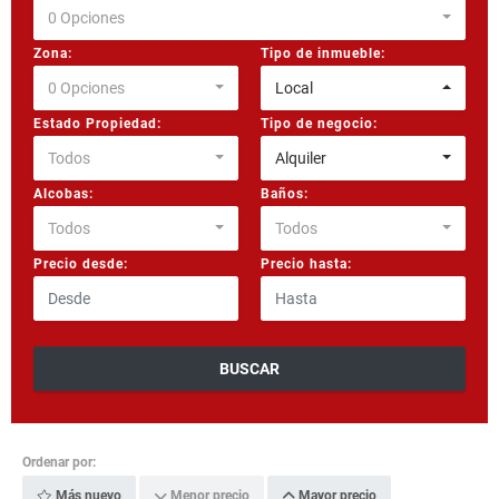
0 Opciones
Zona:
Tipo de inmueble:
0 Opciones
Local
Estado Propiedad:
Tipo de negocio:
Todos
Alquiler
Alcobas:
Baños:
Todos
Todos
Precio desde:
Precio hasta:
BUSCAR
Ordenar por:
Más nuevo
Menor precio
Mayor precio