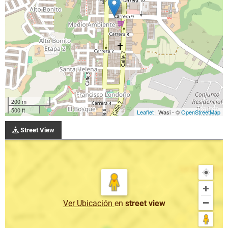
200 m
500 ft
Leaflet
| Wasi - ©
OpenStreetMap
Street View
Ver Ubicación
en
street view