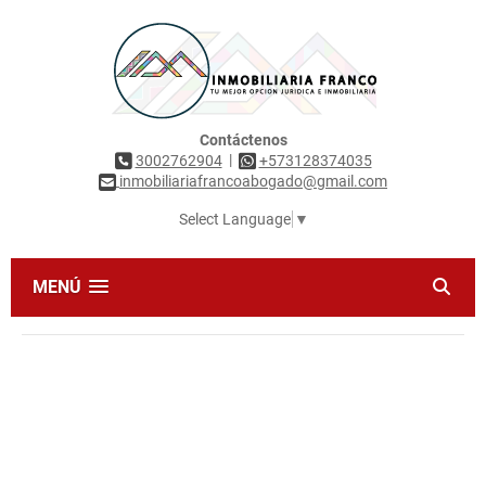
Contáctenos
|
3002762904
+573128374035
inmobiliariafrancoabogado@gmail.com
Select Language
▼
MENÚ